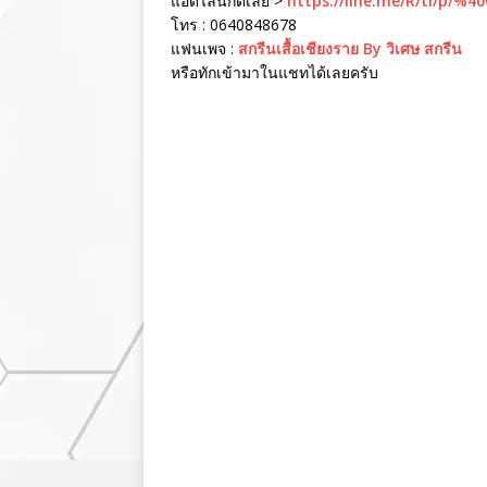
แอดไลน์กดเลย >
https://line.me/R/ti/p/%4
โทร : 0640848678
แฟนเพจ :
สกรีนเสื้อเชียงราย By วิเศษ สกรีน
หรือทักเข้ามาในแชทได้เลยครับ