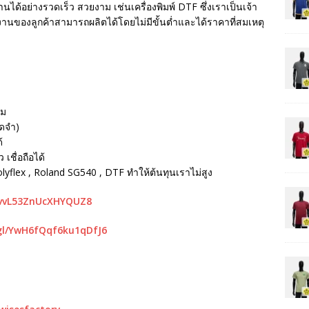
นได้อย่างรวดเร็ว สวยงาม เช่นเครื่องพิมพ์ DTF ซึ่งเราเป็นเจ้า
ห้งานของลูกค้าสามารถผลิตได้โดยไม่มีขั้นต่ำและได้ราคาที่สมเหตุ
รม
ัดจำ)
้
เชื่อถือได้
Polyflex , Roland SG540 , DTF ทำให้ต้นทุนเราไม่สูง
mvvL53ZnUcXHYQUZ8
gl/YwH6fQqf6ku1qDfJ6