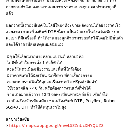
เรามีประสบการณ์ทำงานในจังหวัดเชียงรายมามากมายกว่า 10 ปี
หากท่านกำลังมองหางานคุณภาพ ราคาสมเหตุสมผล ท่านมาถูกที่
แล้ว
นอกจากนี้เรายังมีเทคโนโลยีใหม่ๆที่จะช่วยผลิตงานได้อย่างรวดเร็ว
สวยงาม เช่นเครื่องพิมพ์ DTF ซึ่งเราเป็นเจ้าแรกในจังหวัดเชียงราย-
พะเยา ที่มีเครื่องนี้ ทำให้งานของลูกค้าสามารถผลิตได้โดยไม่มีขั้นต่ำ
และได้ราคาที่สมเหตุสมผลนั่นเอง
มีชุดให้เลือกมากมายหลายแบรนด์ หลายยี่ห้อ
ไม่มีขั้นต่ำในการสั่ง 1 ตัวก็ทำได้
ส่งฟรีในตัวเมืองเชียงรายและพื้นที่ใกล้เคียง
มีราคาพิเศษให้นักเรียน นักศึกษา ที่ทำเสื้อกิจกรรม
ออกแบบกราฟฟิคให้ดูก่อนเริ่มงานจริง ฟรี(หลังมัดจำ)
ใช้เวลาผลิต 7-10 วัน หรือต้องการงานเร่งก็ทำได้
ร้านเปิดมาแล้วกว่า 10 ปี จดทะเบียนพาณิชย์แล้ว เชื่อถือได้
เรามีเครื่องจักรทันสมัย เช่นเครื่องพิมพ์ DTF , Polyflex , Roland
SG540 , DTF ทำให้ต้นทุนเราไม่สูง
สาขาเวียงชัย
>
https://maps.app.goo.gl/mvvL53ZnUcXHYQUZ8