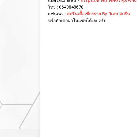
แอดไลน์กดเลย >
https://line.me/R/ti/p/%4
โทร : 0640848678
แฟนเพจ :
สกรีนเสื้อเชียงราย By วิเศษ สกรีน
หรือทักเข้ามาในแชทได้เลยครับ