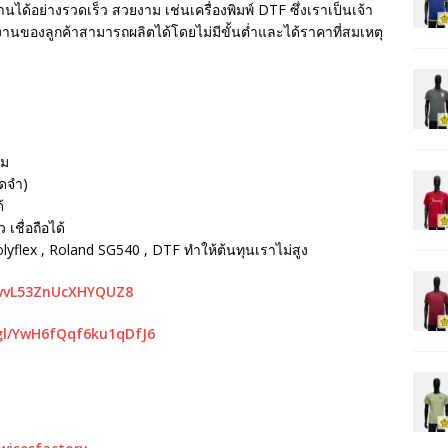
นได้อย่างรวดเร็ว สวยงาม เช่นเครื่องพิมพ์ DTF ซึ่งเราเป็นเจ้า
ห้งานของลูกค้าสามารถผลิตได้โดยไม่มีขั้นต่ำและได้ราคาที่สมเหตุ
รม
ัดจำ)
้
เชื่อถือได้
Polyflex , Roland SG540 , DTF ทำให้ต้นทุนเราไม่สูง
mvvL53ZnUcXHYQUZ8
gl/YwH6fQqf6ku1qDfJ6