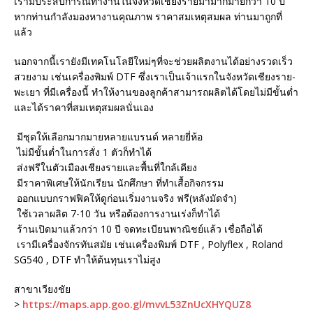
เรามีประสบการณ์ทำงานในจังหวัดเชียงรายมามากมายกว่า 10 ปี
หากท่านกำลังมองหางานคุณภาพ ราคาสมเหตุสมผล ท่านมาถูกที่
แล้ว
นอกจากนี้เรายังมีเทคโนโลยีใหม่ๆที่จะช่วยผลิตงานได้อย่างรวดเร็ว
สวยงาม เช่นเครื่องพิมพ์ DTF ซึ่งเราเป็นเจ้าแรกในจังหวัดเชียงราย-
พะเยา ที่มีเครื่องนี้ ทำให้งานของลูกค้าสามารถผลิตได้โดยไม่มีขั้นต่ำ
และได้ราคาที่สมเหตุสมผลนั่นเอง
มีชุดให้เลือกมากมายหลายแบรนด์ หลายยี่ห้อ
ไม่มีขั้นต่ำในการสั่ง 1 ตัวก็ทำได้
ส่งฟรีในตัวเมืองเชียงรายและพื้นที่ใกล้เคียง
มีราคาพิเศษให้นักเรียน นักศึกษา ที่ทำเสื้อกิจกรรม
ออกแบบกราฟฟิคให้ดูก่อนเริ่มงานจริง ฟรี(หลังมัดจำ)
ใช้เวลาผลิต 7-10 วัน หรือต้องการงานเร่งก็ทำได้
ร้านเปิดมาแล้วกว่า 10 ปี จดทะเบียนพาณิชย์แล้ว เชื่อถือได้
เรามีเครื่องจักรทันสมัย เช่นเครื่องพิมพ์ DTF , Polyflex , Roland
SG540 , DTF ทำให้ต้นทุนเราไม่สูง
สาขาเวียงชัย
>
https://maps.app.goo.gl/mvvL53ZnUcXHYQUZ8