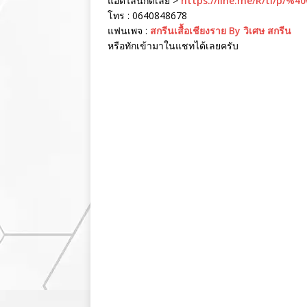
แอดไลน์กดเลย >
https://line.me/R/ti/p/%4
โทร : 0640848678
แฟนเพจ :
สกรีนเสื้อเชียงราย By วิเศษ สกรีน
หรือทักเข้ามาในแชทได้เลยครับ