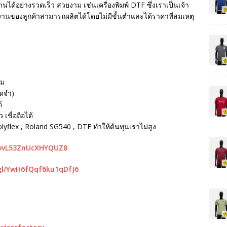
นได้อย่างรวดเร็ว สวยงาม เช่นเครื่องพิมพ์ DTF ซึ่งเราเป็นเจ้า
ห้งานของลูกค้าสามารถผลิตได้โดยไม่มีขั้นต่ำและได้ราคาที่สมเหตุ
รม
ัดจำ)
้
เชื่อถือได้
Polyflex , Roland SG540 , DTF ทำให้ต้นทุนเราไม่สูง
mvvL53ZnUcXHYQUZ8
gl/YwH6fQqf6ku1qDfJ6