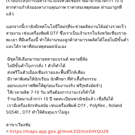
เรามีประสบการณ์ทำงานในจังหวัดเชียงรายมามากมายกว่า 10 ปี
หากท่านกำลังมองหางานคุณภาพ ราคาสมเหตุสมผล ท่านมาถูกที่
แล้ว
นอกจากนี้เรายังมีเทคโนโลยีใหม่ๆที่จะช่วยผลิตงานได้อย่างรวดเร็ว
สวยงาม เช่นเครื่องพิมพ์ DTF ซึ่งเราเป็นเจ้าแรกในจังหวัดเชียงราย-
พะเยา ที่มีเครื่องนี้ ทำให้งานของลูกค้าสามารถผลิตได้โดยไม่มีขั้นต่ำ
และได้ราคาที่สมเหตุสมผลนั่นเอง
มีชุดให้เลือกมากมายหลายแบรนด์ หลายยี่ห้อ
ไม่มีขั้นต่ำในการสั่ง 1 ตัวก็ทำได้
ส่งฟรีในตัวเมืองเชียงรายและพื้นที่ใกล้เคียง
มีราคาพิเศษให้นักเรียน นักศึกษา ที่ทำเสื้อกิจกรรม
ออกแบบกราฟฟิคให้ดูก่อนเริ่มงานจริง ฟรี(หลังมัดจำ)
ใช้เวลาผลิต 7-10 วัน หรือต้องการงานเร่งก็ทำได้
ร้านเปิดมาแล้วกว่า 10 ปี จดทะเบียนพาณิชย์แล้ว เชื่อถือได้
เรามีเครื่องจักรทันสมัย เช่นเครื่องพิมพ์ DTF , Polyflex , Roland
SG540 , DTF ทำให้ต้นทุนเราไม่สูง
สาขาเวียงชัย
>
https://maps.app.goo.gl/mvvL53ZnUcXHYQUZ8