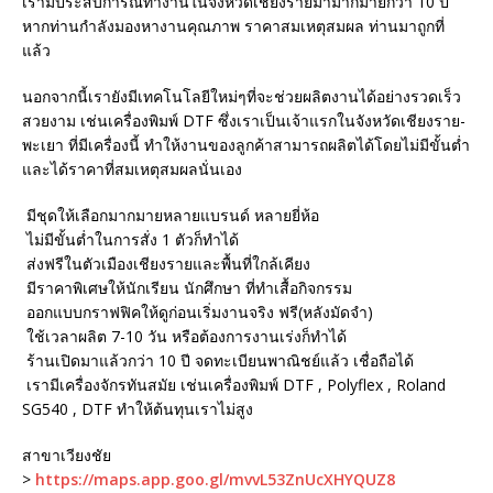
เรามีประสบการณ์ทำงานในจังหวัดเชียงรายมามากมายกว่า 10 ปี
หากท่านกำลังมองหางานคุณภาพ ราคาสมเหตุสมผล ท่านมาถูกที่
แล้ว
นอกจากนี้เรายังมีเทคโนโลยีใหม่ๆที่จะช่วยผลิตงานได้อย่างรวดเร็ว
สวยงาม เช่นเครื่องพิมพ์ DTF ซึ่งเราเป็นเจ้าแรกในจังหวัดเชียงราย-
พะเยา ที่มีเครื่องนี้ ทำให้งานของลูกค้าสามารถผลิตได้โดยไม่มีขั้นต่ำ
และได้ราคาที่สมเหตุสมผลนั่นเอง
มีชุดให้เลือกมากมายหลายแบรนด์ หลายยี่ห้อ
ไม่มีขั้นต่ำในการสั่ง 1 ตัวก็ทำได้
ส่งฟรีในตัวเมืองเชียงรายและพื้นที่ใกล้เคียง
มีราคาพิเศษให้นักเรียน นักศึกษา ที่ทำเสื้อกิจกรรม
ออกแบบกราฟฟิคให้ดูก่อนเริ่มงานจริง ฟรี(หลังมัดจำ)
ใช้เวลาผลิต 7-10 วัน หรือต้องการงานเร่งก็ทำได้
ร้านเปิดมาแล้วกว่า 10 ปี จดทะเบียนพาณิชย์แล้ว เชื่อถือได้
เรามีเครื่องจักรทันสมัย เช่นเครื่องพิมพ์ DTF , Polyflex , Roland
SG540 , DTF ทำให้ต้นทุนเราไม่สูง
สาขาเวียงชัย
>
https://maps.app.goo.gl/mvvL53ZnUcXHYQUZ8