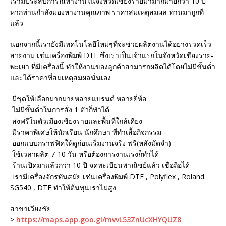
เรามีประสบการณ์ทำงานในจังหวัดเชียงรายมามากมายกว่า 10 ปี
หากท่านกำลังมองหางานคุณภาพ ราคาสมเหตุสมผล ท่านมาถูกที่
แล้ว
นอกจากนี้เรายังมีเทคโนโลยีใหม่ๆที่จะช่วยผลิตงานได้อย่างรวดเร็ว
สวยงาม เช่นเครื่องพิมพ์ DTF ซึ่งเราเป็นเจ้าแรกในจังหวัดเชียงราย-
พะเยา ที่มีเครื่องนี้ ทำให้งานของลูกค้าสามารถผลิตได้โดยไม่มีขั้นต่ำ
และได้ราคาที่สมเหตุสมผลนั่นเอง
มีชุดให้เลือกมากมายหลายแบรนด์ หลายยี่ห้อ
ไม่มีขั้นต่ำในการสั่ง 1 ตัวก็ทำได้
ส่งฟรีในตัวเมืองเชียงรายและพื้นที่ใกล้เคียง
มีราคาพิเศษให้นักเรียน นักศึกษา ที่ทำเสื้อกิจกรรม
ออกแบบกราฟฟิคให้ดูก่อนเริ่มงานจริง ฟรี(หลังมัดจำ)
ใช้เวลาผลิต 7-10 วัน หรือต้องการงานเร่งก็ทำได้
ร้านเปิดมาแล้วกว่า 10 ปี จดทะเบียนพาณิชย์แล้ว เชื่อถือได้
เรามีเครื่องจักรทันสมัย เช่นเครื่องพิมพ์ DTF , Polyflex , Roland
SG540 , DTF ทำให้ต้นทุนเราไม่สูง
สาขาเวียงชัย
>
https://maps.app.goo.gl/mvvL53ZnUcXHYQUZ8