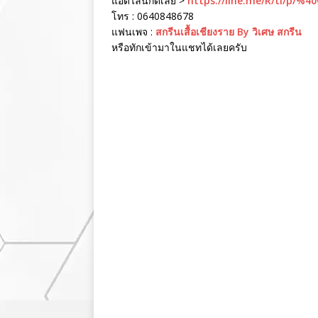
แอดไลน์กดเลย >
https://line.me/R/ti/p/%4
โทร : 0640848678
แฟนเพจ :
สกรีนเสื้อเชียงราย By วิเศษ สกรีน
หรือทักเข้ามาในแชทได้เลยครับ