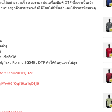
นได้อย่างรวดเร็ว สวยงาม เช่นเครื่องพิมพ์ DTF ซึ่งเราเป็นเจ้า
ห้งานของลูกค้าสามารถผลิตได้โดยไม่มีขั้นต่ำและได้ราคาที่สมเหตุ
รม
ัดจำ)
้
เชื่อถือได้
Polyflex , Roland SG540 , DTF ทำให้ต้นทุนเราไม่สูง
mvvL53ZnUcXHYQUZ8
gl/YwH6fQqf6ku1qDfJ6