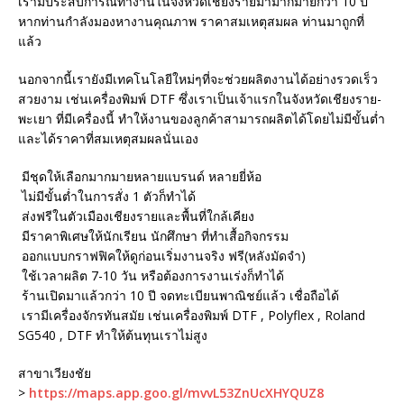
เรามีประสบการณ์ทำงานในจังหวัดเชียงรายมามากมายกว่า 10 ปี
หากท่านกำลังมองหางานคุณภาพ ราคาสมเหตุสมผล ท่านมาถูกที่
แล้ว
นอกจากนี้เรายังมีเทคโนโลยีใหม่ๆที่จะช่วยผลิตงานได้อย่างรวดเร็ว
สวยงาม เช่นเครื่องพิมพ์ DTF ซึ่งเราเป็นเจ้าแรกในจังหวัดเชียงราย-
พะเยา ที่มีเครื่องนี้ ทำให้งานของลูกค้าสามารถผลิตได้โดยไม่มีขั้นต่ำ
และได้ราคาที่สมเหตุสมผลนั่นเอง
มีชุดให้เลือกมากมายหลายแบรนด์ หลายยี่ห้อ
ไม่มีขั้นต่ำในการสั่ง 1 ตัวก็ทำได้
ส่งฟรีในตัวเมืองเชียงรายและพื้นที่ใกล้เคียง
มีราคาพิเศษให้นักเรียน นักศึกษา ที่ทำเสื้อกิจกรรม
ออกแบบกราฟฟิคให้ดูก่อนเริ่มงานจริง ฟรี(หลังมัดจำ)
ใช้เวลาผลิต 7-10 วัน หรือต้องการงานเร่งก็ทำได้
ร้านเปิดมาแล้วกว่า 10 ปี จดทะเบียนพาณิชย์แล้ว เชื่อถือได้
เรามีเครื่องจักรทันสมัย เช่นเครื่องพิมพ์ DTF , Polyflex , Roland
SG540 , DTF ทำให้ต้นทุนเราไม่สูง
สาขาเวียงชัย
>
https://maps.app.goo.gl/mvvL53ZnUcXHYQUZ8