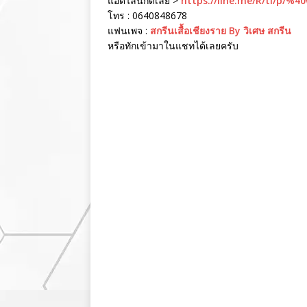
แอดไลน์กดเลย >
https://line.me/R/ti/p/%4
โทร : 0640848678
แฟนเพจ :
สกรีนเสื้อเชียงราย By วิเศษ สกรีน
หรือทักเข้ามาในแชทได้เลยครับ