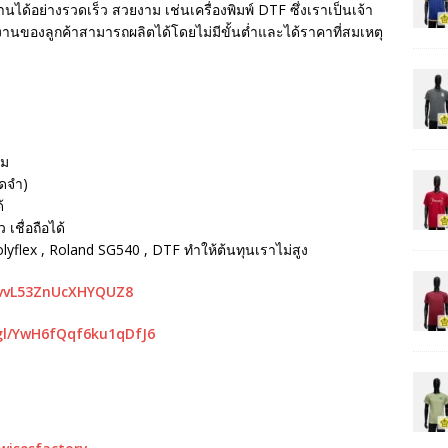
นได้อย่างรวดเร็ว สวยงาม เช่นเครื่องพิมพ์ DTF ซึ่งเราเป็นเจ้า
ห้งานของลูกค้าสามารถผลิตได้โดยไม่มีขั้นต่ำและได้ราคาที่สมเหตุ
รม
ัดจำ)
้
เชื่อถือได้
Polyflex , Roland SG540 , DTF ทำให้ต้นทุนเราไม่สูง
mvvL53ZnUcXHYQUZ8
gl/YwH6fQqf6ku1qDfJ6