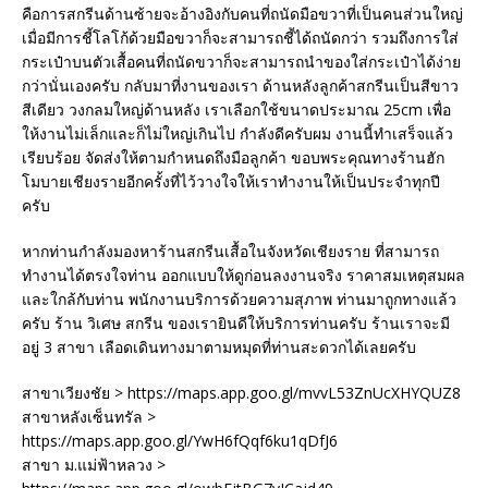
คือการสกรีนด้านซ้ายจะอ้างอิงกับคนที่ถนัดมือขวาที่เป็นคนส่วนใหญ่
เมื่อมีการชี้โลโก้ด้วยมือขวาก็จะสามารถชี้ได้ถนัดกว่า รวมถึงการใส่
กระเป๋าบนตัวเสื้อคนที่ถนัดขวาก็จะสามารถนำของใส่กระเป๋าได้ง่าย
กว่านั่นเองครับ กลับมาที่งานของเรา ด้านหลังลูกค้าสกรีนเป็นสีขาว
สีเดียว วงกลมใหญ่ด้านหลัง เราเลือกใช้ขนาดประมาณ 25cm เพื่อ
ให้งานไม่เล็กและก็ไม่ใหญ่เกินไป กำลังดีครับผม งานนี้ทำเสร็จแล้ว
เรียบร้อย จัดส่งให้ตามกำหนดถึงมือลูกค้า ขอบพระคุณทางร้านฮัก
โมบายเชียงรายอีกครั้งที่ไว้วางใจให้เราทำงานให้เป็นประจำทุกปี
ครับ
หากท่านกำลังมองหาร้านสกรีนเสื้อในจังหวัดเชียงราย ที่สามารถ
ทำงานได้ตรงใจท่าน ออกแบบให้ดูก่อนลงงานจริง ราคาสมเหตุสมผล
และใกล้กับท่าน พนักงานบริการด้วยความสุภาพ ท่านมาถูกทางแล้ว
ครับ ร้าน วิเศษ สกรีน ของเรายินดีให้บริการท่านครับ ร้านเราจะมี
อยู่ 3 สาขา เลือดเดินทางมาตามหมุดที่ท่านสะดวกได้เลยครับ
สาขาเวียงชัย > https://maps.app.goo.gl/mvvL53ZnUcXHYQUZ8
สาขาหลังเซ็นทรัล >
https://maps.app.goo.gl/YwH6fQqf6ku1qDfJ6
สาขา ม.แม่ฟ้าหลวง >