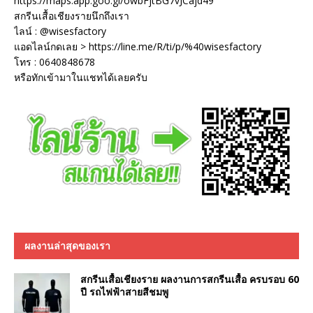
https://maps.app.goo.gl/owbFjtBG7vJCajd49
สกรีนเสื้อเชียงรายนึกถึงเรา
ไลน์ : @wisesfactory
แอดไลน์กดเลย > https://line.me/R/ti/p/%40wisesfactory
โทร : 0640848678
หรือทักเข้ามาในแชทได้เลยครับ
ผลงานล่าสุดของเรา
สกรีนเสื้อเชียงราย ผลงานการสกรีนเสื้อ ครบรอบ 60
ปี รถไฟฟ้าสายสีชมพู