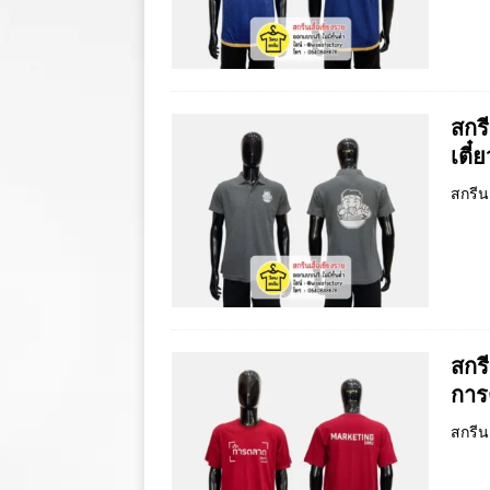
สกร
เตี๋
สกรีน
สกรี
การ
สกรีน