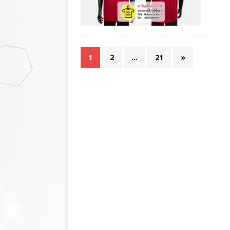
1
2
…
21
»