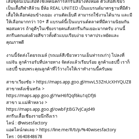
เสื้อชุดนี้เป็นเสื้อที่ใช้เทคนิคการสกรีนสียางทั้งหมด ตัวเสื้อสีเขียว
เป็นเสื้อกีฬาสีล้วน ยี่ห้อ REAL UNITED เป็นแบรนด์มาตรฐานที่มีตัว
เสื้อให้เลือกค่อนข้างเยอะ งานตัดเย็บดี สามารถใช้งานได้นาน และมี
ให้เลือกมากกว่า 10+ สี แบรนด์นี้เป็นแบรนด์ตลาดที่มีความนิยมกัน
พอสมควร ถ้าดูดีๆในเชียงรายคนสั่งสกรีนกันเยอะมากครับ งานนี้
สกรีนตกแต่งด้วยสีขาวทั้งตัวแบบเรียบง่าย ราคาประหยัดและ
คุณภาพดี
งานนี้จัดส่งโดยรถเมล์ (รถเมล์สีเขียวหวานเย็นท่ารถเก่า) ไปลงที่
แม่จัน ลูกค้ารอรับที่ปลายทาง จัดส่งแล้วเรียบร้อย ลูกค้าแฮปปี้ เราก็
แฮปปี้ ขอบพระคุณลูกค้าที่ไว้วางใจให้เราทำงานนี้ครับผม
สาขาเวียงชัย > https://maps.app.goo.gl/mvvL53ZnUcXHYQUZ8
สาขาหลังเซ็นทรัล >
https://maps.app.goo.gl/YwH6fQqf6ku1qDfJ6
สาขา ม.แม่ฟ้าหลวง >
https://maps.app.goo.gl/owbFjtBG7vJCajd49
สกรีนเสื้อเชียงรายนึกถึงเรา
ไลน์ : @wisesfactory
แอดไลน์กดเลย > https://line.me/R/ti/p/%40wisesfactory
โทร : 0640848678