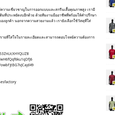
น มีความเชี่ยวชาญในการออกแบบและสกรีนเสื้อคุณภาพสูง เรามี
งเดิมที่ประหยัดงบอีกด้วย ด้วยทีมงานมืออาชีพที่พร้อมให้คำปรึกษา
งลูกค้า นอกจากความสวยงามแล้ว เรายังเลือกใช้วัสดุที่ใส่
ียงรายที่ใส่ใจในรายละเอียดและสามารถตอบโจทย์ความต้องการ
vvL53ZnUcXHYQUZ8
l/YwH6fQqf6ku1qDfJ6
l/owbFjtBG7vJCajd49
sesfactory