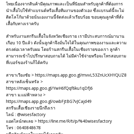
ไทยเนื่องจากสินค้ามีคุณภาพและเป็นที่นิยมสำหรับลูกค้าที่ต้องการ
นำเสื้อไปใช้ทำแบรนด์หรือเสื้อทีมงานของตัวเอง ซึ่งแบรนด์นี้จะไม่
ติดโลโก้มาด้วยนั่นเองงานนี้จัดส่งแล้วเรียบร้อย ขอบคุณลูกค้าที่สั่ง
เสื้อกับทางเราครับ
สำหรับงานสกรีนเสื้อในจังหวัดเชียงราย เรามีประสบการณ์มานาน
เกือบ 10 ปีแล้ว ดังนั้นลูกค้าจึงมั่นใจได้ในคุณภาพของงานและความ
ตรงต่อเวลาครับผม โดยร้านสกรีนเสื้อในเชียงรายของเรา ลูกค้า
สามารถเข้าไปปรึกษาสอบถามได้ ไม่มีค่าใช้จ่ายหรือจะโทรสอบถาม
ที่เบอร์ของร้านก็ได้ครับ
สาขาเวียงชัย > https://maps.app.goo.gl/mvvL53ZnUcXHYQUZ8
สาขาหลังเซ็นทรัล >
https://maps.app.goo.gl/YwH6fQqf6ku1qDfJ6
สาขา ม.แม่ฟ้าหลวง >
https://maps.app.goo.gl/owbFjtBG7vJCajd49
สกรีนเสื้อเชียงรายนึกถึงเรา
ไลน์ : @wisesfactory
แอดไลน์กดเลย > https://line.me/R/ti/p/%40wisesfactory
โทร : 0640848678