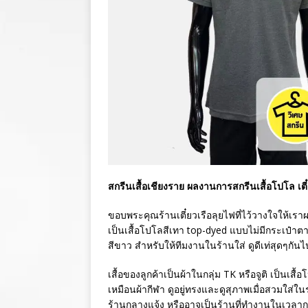
สกรีนเสื้อเชียงราย ผลงานการสกรีนเสื้อโปโล เตี๋
ขอบพระคุณร้านเตี๋ยวเรือลุยไฟที่ไว้วางใจให้เราผ
เป็นเสื้อโปโลสีเทา top-dyed แบบไม่มีกระเป๋าตาม
สีขาว สำหรับให้ทีมงานในร้านใส่ ดูดีเท่สุดๆกัน
เสื้อของลูกค้าเป็นผ้าในกลุ่ม TK หรือจูติ เป็นเสื้
เหมือนผ้ากีฬา ดูอยู่ทรงและดูสุภาพเมื่อสวมใส่
ร้านกลางแจ้ง หรืออาจเป็นร้านที่ทำงานในเวลา