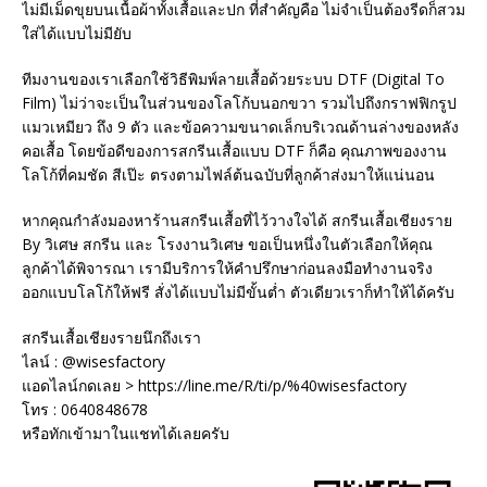
ไม่มีเม็ดขุยบนเนื้อผ้าทั้งเสื้อและปก ที่สำคัญคือ ไม่จำเป็นต้องรีดก็สวม
ใส่ได้แบบไม่มียับ
ทีมงานของเราเลือกใช้วิธีพิมพ์ลายเสื้อด้วยระบบ DTF (Digital To
Film) ไม่ว่าจะเป็นในส่วนของโลโก้บนอกขวา รวมไปถึงกราฟฟิกรูป
แมวเหมียว ถึง 9 ตัว และข้อความขนาดเล็กบริเวณด้านล่างของหลัง
คอเสื้อ โดยข้อดีของการสกรีนเสื้อแบบ DTF ก็คือ คุณภาพของงาน
โลโก้ที่คมชัด สีเป๊ะ ตรงตามไฟล์ต้นฉบับที่ลูกค้าส่งมาให้แน่นอน
หากคุณกำลังมองหาร้านสกรีนเสื้อที่ไว้วางใจได้ สกรีนเสื้อเชียงราย
By วิเศษ สกรีน และ โรงงานวิเศษ ขอเป็นหนึ่งในตัวเลือกให้คุณ
ลูกค้าได้พิจารณา เรามีบริการให้คำปรึกษาก่อนลงมือทำงานจริง
ออกแบบโลโก้ให้ฟรี สั่งได้แบบไม่มีขั้นต่ำ ตัวเดียวเราก็ทำให้ได้ครับ
สกรีนเสื้อเชียงรายนึกถึงเรา
ไลน์ : @wisesfactory
แอดไลน์กดเลย > https://line.me/R/ti/p/%40wisesfactory
โทร : 0640848678
หรือทักเข้ามาในแชทได้เลยครับ